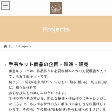
コ
ナ
ン
ビ
テ
ゲ
ン
ー
ツ
シ
Projects
へ
ョ
ス
ン
キ
に
Top
Projects
ッ
移
プ
動
手芸キット商品の企画・製造・販売
手芸キットとは、作品作りに必要な材料と作り方説明書が入っ
ているお手軽キットです。
縫う(布)・編む(毛糸/紙バンド/ひも)・貼る(紙/布)・切る(紙)な
ど、様々な材料で
多彩な技法をお楽しみいただけます。
手作り初心者の方から、新たな技法・作品作りにチャレンジし
たい方まで、あらゆる世代の方に手作りの楽しさをお届けして
います。その他、学校教材/福祉関連/各会社様へのオリジナル